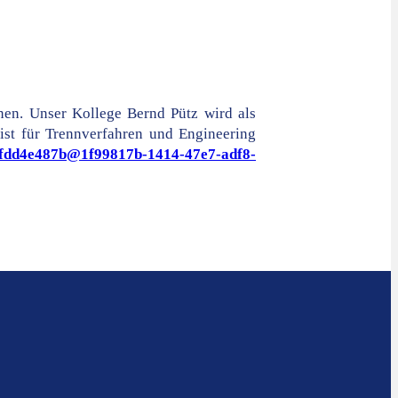
en. Unser Kollege Bernd Pütz wird als
ist für Trennverfahren und Engineering
a6fdd4e487b@1f99817b-1414-47e7-adf8-