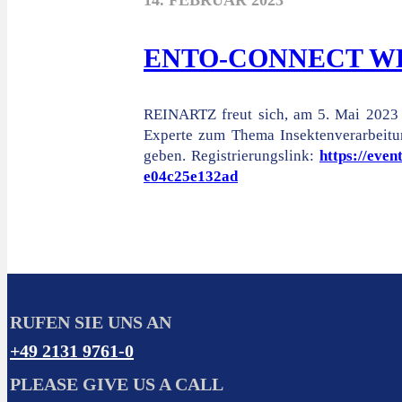
14. FEBRUAR 2023
ENTO-CONNECT WEB
REINARTZ freut sich, am 5. Mai 2023 
Experte zum Thema Insektenverarbeitun
geben. Registrierungslink:
https://eve
e04c25e132ad
RUFEN SIE UNS AN
+49 2131 9761-0
PLEASE GIVE US A CALL