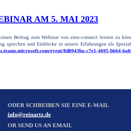
INAR AM 5. MAI 2023
einen Beitrag zum Webinar von ento-connect leisten zu könn
g sprechen und Einblicke in unsere Erfahrungen als Spezial
nts.teams.microsoft.com/event/8d8943ba-c7e1-4695-b664-6
ODER SCHREIBEN SIE EINE E-MAIL
info@reinartz.de
OR SEND US AN EMAIL