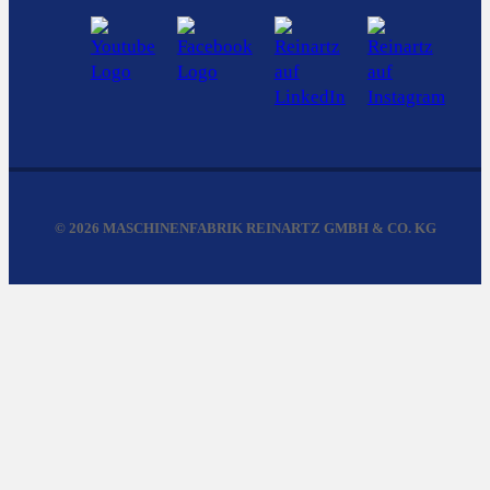
© 2026 MASCHINENFABRIK REINARTZ GMBH & CO. KG