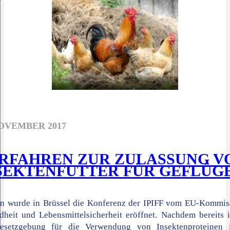
NOVEMBER 2017
RFAHREN ZUR ZULASSUNG V
SEKTENFUTTER FÜR GEFLÜG
rn wurde in Brüssel die Konferenz der IPIFF vom EU-Kommiss
heit und Lebensmittelsicherheit eröffnet. Nachdem bereits 
esetzgebung für die Verwendung von Insektenproteinen 