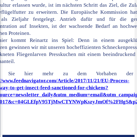
ltur erlassen wurde, ist im nächsten Schritt das Ziel, die Zu
eflügelfutter zu erweitern. Die Europäische Kommission hat
als Zieljahr festgelegt. Antrieb dafür und für die gen
ntration auf Insekten, ist der wachsende Bedarf an hochwer
chen Proteinen.
ier kommt Reinartz ins Spiel: Denn in einem ausgeklü
ren gewinnen wir mit unseren hocheffizienten Schneckenpres
ckneten Fliegenlarven Presskuchen mit einem beeindruckend
nanteil.
en Sie hier mehr zu dem Vorhaben der
://www.feednavigator.com/Article/2017/11/21/EU-Process-
way-to-get-insect-feed-sanctioned-for-chickens?
ource=newsletter_daily&utm_medium=email&utm_campai
2017&c=04GLEfpV95TjMwCTYNWpKszyJmOf%2FHgS&p