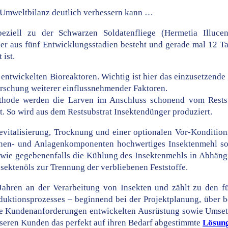
re Umweltbilanz deutlich verbessern kann …
ziell zu der Schwarzen Soldatenfliege (Hermetia Illucen
r aus fünf Entwicklungsstadien besteht und gerade mal 12 Ta
 ist.
r entwickelten Bioreaktoren. Wichtig ist hier das einzusetzende
rschung weiterer einflussnehmender Faktoren.
ethode werden die Larven im Anschluss schonend vom Restsu
et. So wird aus dem Restsubstrat Insektendünger produziert.
vitalisierung, Trocknung und einer optionalen Vor-Kondition
en- und Anlagenkomponenten hochwertiges Insektenmehl sow
wie gegebenenfalls die Kühlung des Insektenmehls in Abhän
nsektenöls zur Trennung der verbliebenen Feststoffe.
 Jahren an der Verarbeitung von Insekten und zählt zu den 
uktionsprozesses – beginnend bei der Projektplanung, über be
 die Kundenanforderungen entwickelten Ausrüstung sowie Ums
seren Kunden das perfekt auf ihren Bedarf abgestimmte
Lösun